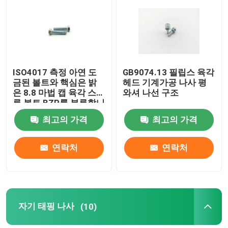
우리에 대하여
공장 여행
ISO4017 측정 아연 도
GB9074.13 필립스 육각
금된 볼트와 핵심은 밝
헤드 기계가공 나사 평
은 8.8 마법 캡 육각 스크
와셔 나선 구조
품질 관리
류 볼트 BZP를 분류합니
다
최고의 가격
최고의 가격
연락주세요
연락처
연락처
인용문을 요구하세요
스텐레스 스틸 스크류 핵심 볼트
자기 태핑 나사
(10)
고력 볼트