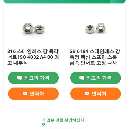
평평한 철 세탁기
스터드 나사산이 있는 봉
탄소강 플랜지 너트
316 스테인레스 강 육각
GB 6184 스테인레스 강
너트 ISO 4032 A4 80 최
측정 핵심 스프링 스톱
고 내부식
금속 인서트 고정 나사
강철 기계가공 나사
최고의 가격
최고의 가격
스프링 강철 세탁기
연락처
연락처
리벳과 핀
더 많은 것을 전망하십시
오