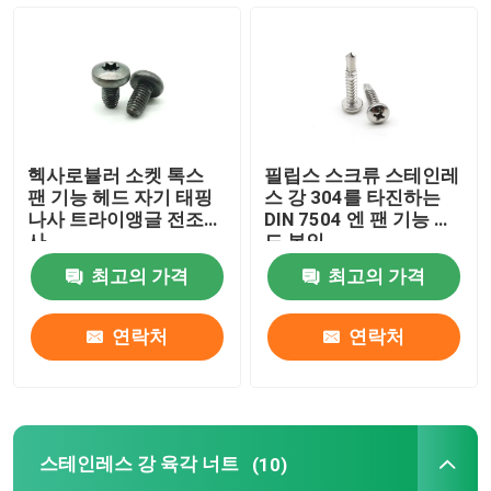
아연 도금된 볼트와 핵심
자기 태핑 나사
헥사로뷸러 소켓 톡스
필립스 스크류 스테인레
스테인레스 강 육각 너트
팬 기능 헤드 자기 태핑
스 강 304를 타진하는
나사 트라이앵글 전조나
DIN 7504 엔 팬 기능 헤
사
드 본인
풍력 에너지 파스너
최고의 가격
최고의 가격
태양 패널 파스너
연락처
연락처
자동차 파스너
스테인레스 강 육각 너트
(10)
나일론 삽입물 고정 나사