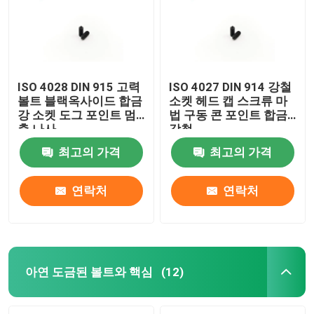
ISO 4028 DIN 915 고력
ISO 4027 DIN 914 강철
볼트 블랙옥사이드 합금
소켓 헤드 캡 스크류 마
강 소켓 도그 포인트 멈
법 구동 콘 포인트 합금
춤 나사
강철
최고의 가격
최고의 가격
연락처
연락처
집
제품
아연 도금된 볼트와 핵심
(12)
화면