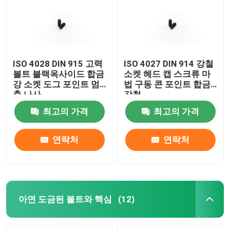
ISO 4028 DIN 915 고력
ISO 4027 DIN 914 강철
볼트 블랙옥사이드 합금
소켓 헤드 캡 스크류 마
강 소켓 도그 포인트 멈
법 구동 콘 포인트 합금
춤 나사
강철
최고의 가격
최고의 가격
연락처
연락처
집
제품
아연 도금된 볼트와 핵심
(12)
화면