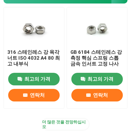
평평한 철 세탁기
스터드 나사산이 있는 봉
탄소강 플랜지 너트
316 스테인레스 강 육각
GB 6184 스테인레스 강
너트 ISO 4032 A4 80 최
측정 핵심 스프링 스톱
고 내부식
금속 인서트 고정 나사
강철 기계가공 나사
최고의 가격
최고의 가격
스프링 강철 세탁기
연락처
연락처
리벳과 핀
더 많은 것을 전망하십시
오