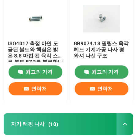
우리에 대하여
공장 여행
ISO4017 측정 아연 도
GB9074.13 필립스 육각
금된 볼트와 핵심은 밝
헤드 기계가공 나사 평
은 8.8 마법 캡 육각 스크
와셔 나선 구조
품질 관리
류 볼트 BZP를 분류합니
다
최고의 가격
최고의 가격
연락주세요
연락처
연락처
인용문을 요구하세요
스텐레스 스틸 스크류 핵심 볼트
자기 태핑 나사
(10)
고력 볼트