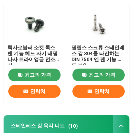
아연 도금된 볼트와 핵심
자기 태핑 나사
헥사로뷸러 소켓 톡스
필립스 스크류 스테인레
스테인레스 강 육각 너트
팬 기능 헤드 자기 태핑
스 강 304를 타진하는
나사 트라이앵글 전조나
DIN 7504 엔 팬 기능 헤
사
드 본인
풍력 에너지 파스너
최고의 가격
최고의 가격
태양 패널 파스너
연락처
연락처
자동차 파스너
스테인레스 강 육각 너트
(10)
나일론 삽입물 고정 나사