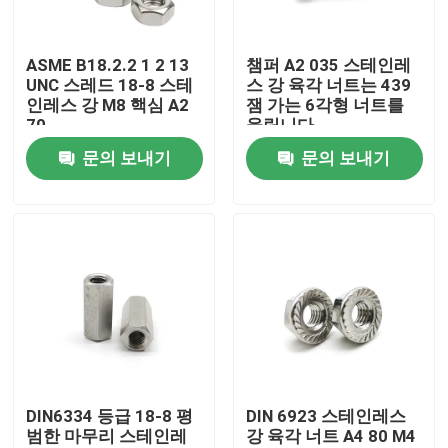
우리에 대하여
ASME B18.2.2 1 2 13
챔퍼 A2 035 스테인레
UNC 스레드 18-8 스테
스 강 육각 너트는 439
인레스 강 M8 핵심 A2
잼 가는 6각형 너트를
공장 여행
70
울립니다
문의 보내기
문의 보내기
품질 관리
연락주세요
인용문을 요구하세요
스텐레스 스틸 스크류 핵심 볼트
DIN6334 등급 18-8 평
DIN 6923 스테인레스
범한 마무리 스테인레
강 육각 너트 A4 80 M4
고력 볼트