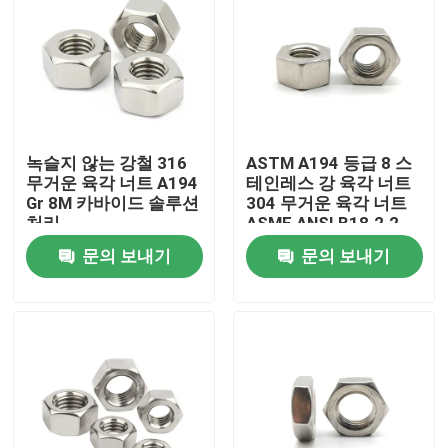
녹슬지 않는 강철 316
ASTM A194 등급 8 스
무거운 육각 너트 A194
테인레스 강 육각 너트
Gr 8M 카바이드 솔루션
304 무거운 육각 너트
처리
ASME ANSI B18.2.2
문의 보내기
문의 보내기
집
제품
화면